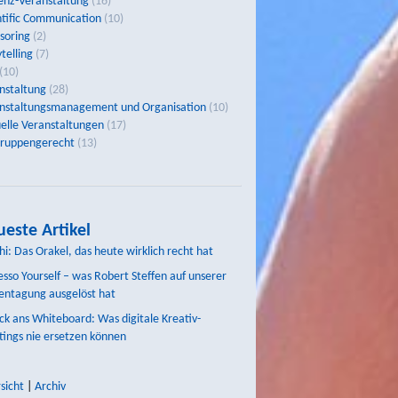
enz-Veranstaltung
(16)
ntific Communication
(10)
soring
(2)
telling
(7)
(10)
nstaltung
(28)
nstaltungsmanagement und Organisation
(10)
uelle Veranstaltungen
(17)
gruppengerecht
(13)
este Artikel
hi: Das Orakel, das heute wirklich recht hat
esso Yourself – was Robert Steffen auf unserer
entagung ausgelöst hat
ck ans Whiteboard: Was digitale Kreativ-
ings nie ersetzen können
sicht
|
Archiv