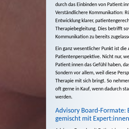
durch das Einbinden von Patient:in
Verständlichere Kommunikation: Rü
Entwicklung klarer, patientengerec
Therapiebegleitung. Dies betrifft so
Kommunikation zu bereits zugelas
Ein ganz wesentlicher Punkt ist di
Patientenperspektive. Nicht nur, we
Patient:innen das Gefühl haben, d
Sondern vor allem, weil diese Pers
Therapie mit sich bringt. So nehmen
oft gerne in Kauf, wenn dadurch s
werden.
Advisory Board-Formate: E
gemischt mit Expert:inne