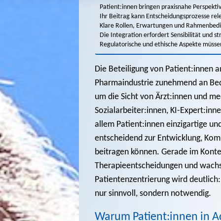
Patient:innen bringen praxisnahe Perspektiv
Ihr Beitrag kann Entscheidungsprozesse rel
Klare Rollen, Erwartungen und Rahmenbedin
Die Integration erfordert Sensibilität und s
Regulatorische und ethische Aspekte müssen
Die Beteiligung von Patient:innen a
Pharmaindustrie zunehmend an Bede
um die Sicht von Ärzt:innen und m
Sozialarbeiter:innen, KI-Expert:in
allem Patient:innen einzigartige un
entscheidend zur Entwicklung, Ko
beitragen können. Gerade im Kontex
Therapieentscheidungen und wachs
Patientenzentrierung wird deutlich:
nur sinnvoll, sondern notwendig.
Warum Patient:innen in A