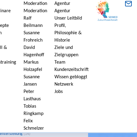
Moderation
Agentur
inare
Moderation
Agentur
dustrie
Ralf
Unser Leitbild
zepte
Beilmann
Profil,
 Therapien mit hoher Akzeptanz.
n
Susanne
Philosophie &
Frohreich
Historie
ll &
David
Ziele und
MED-inside
Hagenhoff
Zielgruppen
training
Markus
Team
Blog der SDMED bietet aktuelle, informative
Holzapfel
Kundenzeitschrift
kel aus dem Gesundheitsmarkt und der
Susanne
Wissen gebloggt
maindustrie.
Jansen
Netzwerk
Peter
Jobs
Lasthaus
Tobias
s
Ringkamp
sory Board
(17)
Felix
einen Kaffee
(5)
Zertifizierung
(11)
Schmelzer
enterstellung
(14)