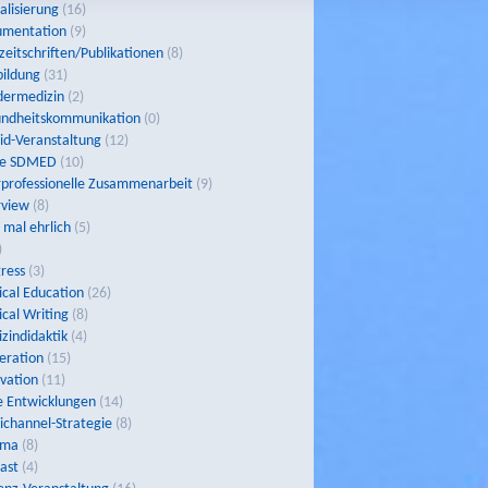
talisierung
(16)
umentation
(9)
zeitschriften/Publikationen
(8)
bildung
(31)
ermedizin
(2)
ndheitskommunikation
(0)
id-Veranstaltung
(12)
de SDMED
(10)
rprofessionelle Zusammenarbeit
(9)
rview
(8)
t mal ehrlich
(5)
)
ress
(3)
cal Education
(26)
cal Writing
(8)
zindidaktik
(4)
eration
(15)
vation
(11)
 Entwicklungen
(14)
channel-Strategie
(8)
rma
(8)
ast
(4)