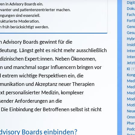
Digi
en in Advisory Boards ein.
Dok
evanter und patientenzentrierter machen.
Fach
gungen sind essenziell.
Fort
trukturierte Moderation.
Gend
 früh berücksichtigt werden.
Gesu
Hybr
n Advisory Boards gewinnt für die
Insi
utung. Längst geht es nicht mehr ausschließlich
Inte
Inte
edizinischen Expert:innen. Neben Ökonomen,
Jetz
nen und manchmal sogar Influencern bringen vor
KI
(9
Kong
d extrem wichtige Perspektiven ein, die
Medi
mmunikation und Akzeptanz neuer Therapien
Medi
t personalisierter Medizin, komplexer
Medi
Mod
ender Anforderungen an die
Moti
 Die Einbindung der Betroffenen selbst ist nicht
Neue
Omni
Pha
Podc
dvisory Boards einbinden?