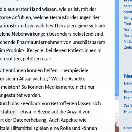
Präs
Scie
 die aus erster Hand wissen, wie es ist, mit der
Spon
ptome anfühlen, welche Herausforderungen der
Story
Tool
likationsform bzw. welches Therapieregime sich am
Vera
 welche Nebenwirkungen besonders belastend sind.
Vera
Virt
orschende Pharmaunternehmen von unschätzbarem
Ziel
im Produkt-Lifecycle, bei denen Patient:innen in
n sollten, gehören u.a.:
Patient:innen können helfen, Therapieziele
Neu
für sie im Alltag wichtig? Welche Aspekte
Delp
m meisten? So können Medikamente nicht nur
Espr
er gestaltet werden.
Firm
Durch das Feedback von Betroffenen lassen sich
Zurü
stalten – etwa in Bezug auf die Anzahl von
Meet
e Art der Datenerhebung. Auch Aspekte wie
---
ale Hilfsmittel spielen eine Rolle und können
Über