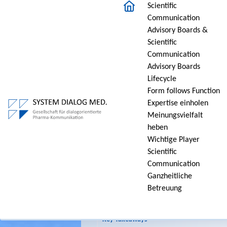
Scientific
Communication
Patient:innen in Advisory Boa
Advisory Boards &
Scientific
Die Perspektive von Patient:innen in Advisory Boar
Communication
Advisory Boards
Lifecycle
Patientenbeteiligung in A
Form follows Function
Expertise einholen
Herausforderungen und
Meinungsvielfalt
heben
04.07.2025 (Aktualisiert Mar/2026)
A
Wichtige Player
Scientific
Kurz zusammengefasst
Communication
Die Einbindung von Patient:innen in Adviso
Ganzheitliche
reale Versorgungssituationen, Bedürfnisse 
echten Mehrwert sind klar definierte Zielse
Betreuung
regelkonforme Umsetzung. Richtig gestaltet
medizinischer Entscheidungen.
Key Takeaways