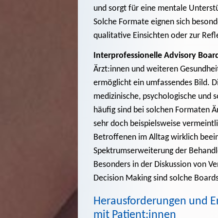
und sorgt für eine mentale Unterst
Solche Formate eignen sich besonde
qualitative Einsichten oder zur Ref
Interprofessionelle Advisory Boar
Ärzt:innen und weiteren Gesundheits
ermöglicht ein umfassendes Bild. Die
medizinische, psychologische und 
häufig sind bei solchen Formaten Ä
sehr doch beispielsweise vermeint
Betroffenen im Alltag wirklich beei
Spektrumserweiterung der Behandle
Besonders in der Diskussion von V
Decision Making sind solche Boards 
Herausforderungen und Er
mit Patient:innen