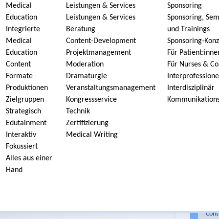
Medical
Leistungen & Services
Sponsoring
Education
Leistungen & Services
Sponsoring, Sem
rds: Mehrwert für die Pharmain
Integrierte
Beratung
und Trainings
Medical
Content-Development
Sponsoring-Kon
ds einzubinden hat enormes Potenzial auf dem Weg zu
Education
Projektmanagement
Für Patient:inne
Content
Moderation
Für Nurses & Co
Formate
Dramaturgie
Interprofessione
SD
dvisory Boards: Nutzen,
Produktionen
Veranstaltungsmanagement
Interdisziplinär
Zielgruppen
Kongressservice
Kommunikations
 Rahmenbedingungen
Der 
Strategisch
Technik
Arti
Edutainment
Zertifizierung
Phar
utor:
Redaktion SDMED
Fachliche Prüfung:
Ralf Beilmann
Interaktiv
Medical Writing
Fokussiert
Alles aus einer
ry Boards kann der Pharmaindustrie wertvolle Perspektiven auf
Hand
und Therapieerfahrungen liefern. Voraussetzung für einen
Tag
tzungen, transparente Rollen sowie eine strukturierte und
Advi
 stärken Patienten-Advisory-Boards die Relevanz und Qualität
Auf 
CME-
Cont