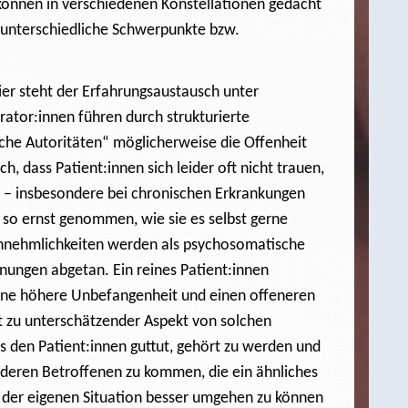
können in verschiedenen Konstellationen gedacht
s unterschiedliche Schwerpunkte bzw.
ier steht der Erfahrungsaustausch unter
ator:innen führen durch strukturierte
che Autoritäten“ möglicherweise die Offenheit
h, dass Patient:innen sich leider oft nicht trauen,
– insbesondere bei chronischen Erkrankungen
 so ernst genommen, wie sie es selbst gerne
nehmlichkeiten werden als psychosomatische
nungen abgetan. Ein reines Patient:innen
eine höhere Unbefangenheit und einen offeneren
t zu unterschätzender Aspekt von solchen
es den Patient:innen guttut, gehört zu werden und
anderen Betroffenen zu kommen, die ein ähnliches
mit der eigenen Situation besser umgehen zu können