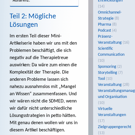
Entwicklungen
Adhärenz.
(14)
Omnichannel-
Teil 2: Mögliche
Strategie
(8)
Lösungen
Pharma
(8)
Podcast
(4)
Im ersten Teil dieser Mini-
Präsenz-
Veranstaltung
(16)
Artikelserie haben wir uns mit den
Scientific
Problemen beschäftigt, die sich
Communication
negativ auf die Therapietreue
(10)
auswirken: Da wäre zum einen die
Sponsoring
(2)
Komplexität der Therapie. Die
Storytelling
(7)
Tool
(10)
anderen Probleme lassen sich
Veranstaltung
(28)
nahezu ausnahmslos mit „Mangel
Veranstaltungsmana
an Wissen“ zusammenfassen. Und
und Organisation
wir wären nicht die SDMED, wenn
(10)
wir dafür nicht unterschiedliche
Virtuelle
Veranstaltungen
Lösungsstrategien in petto hätten.
(17)
Mit genau denen wollen wir uns in
Zielgruppengerecht
diesem Artikel beschäftigen.
(13)