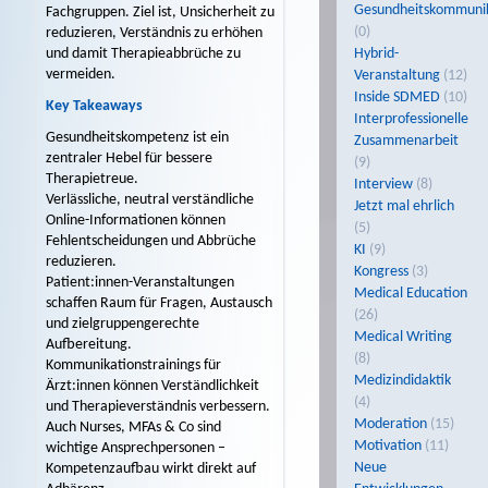
Gesundheitskommuni
Fachgruppen. Ziel ist, Unsicherheit zu
(0)
reduzieren, Verständnis zu erhöhen
Hybrid-
und damit Therapieabbrüche zu
vermeiden.
Veranstaltung
(12)
Inside SDMED
(10)
Key Takeaways
Interprofessionelle
Gesundheitskompetenz ist ein
Zusammenarbeit
zentraler Hebel für bessere
(9)
Therapietreue.
Interview
(8)
Verlässliche, neutral verständliche
Jetzt mal ehrlich
Online-Informationen können
(5)
Fehlentscheidungen und Abbrüche
KI
(9)
reduzieren.
Kongress
(3)
Patient:innen-Veranstaltungen
Medical Education
schaffen Raum für Fragen, Austausch
(26)
und zielgruppengerechte
Medical Writing
Aufbereitung.
(8)
Kommunikationstrainings für
Medizindidaktik
Ärzt:innen können Verständlichkeit
(4)
und Therapieverständnis verbessern.
Moderation
(15)
Auch Nurses, MFAs & Co sind
Motivation
(11)
wichtige Ansprechpersonen –
Neue
Kompetenzaufbau wirkt direkt auf