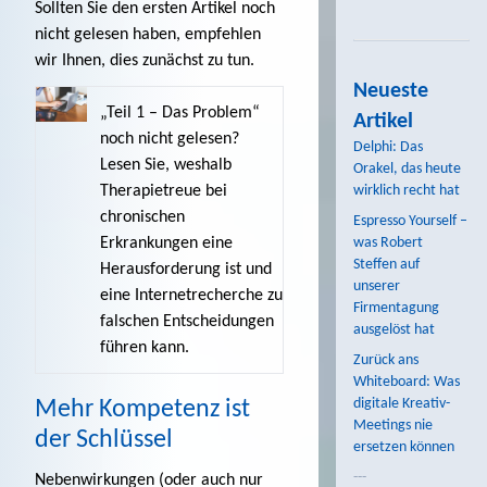
Sollten Sie den
ersten Artikel
noch
nicht gelesen haben, empfehlen
wir Ihnen, dies zunächst zu tun.
Neueste
„Teil 1 – Das Problem“
Artikel
noch nicht gelesen?
Delphi: Das
Lesen Sie, weshalb
Orakel, das heute
Therapietreue bei
wirklich recht hat
chronischen
Espresso Yourself –
Erkrankungen eine
was Robert
Steffen auf
Herausforderung ist und
unserer
eine Internetrecherche zu
Firmentagung
falschen Entscheidungen
ausgelöst hat
führen kann.
Zurück ans
Whiteboard: Was
digitale Kreativ-
Mehr Kompetenz ist
Meetings nie
der Schlüssel
ersetzen können
---
Nebenwirkungen (oder auch nur