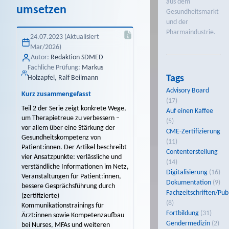
aus dem
umsetzen
Gesundheitsmarkt
und der
Pharmaindustrie.
24.07.2023 (Aktualisiert
Mar/2026)
Autor:
Redaktion SDMED
Fachliche Prüfung:
Markus
Tags
Holzapfel, Ralf Beilmann
Advisory Board
Kurz zusammengefasst
(17)
Teil 2 der Serie zeigt konkrete Wege,
Auf einen Kaffee
um Therapietreue zu verbessern –
(5)
vor allem über eine Stärkung der
CME-Zertifizierung
Gesundheitskompetenz von
(11)
Patient:innen. Der Artikel beschreibt
Contenterstellung
vier Ansatzpunkte: verlässliche und
(14)
verständliche Informationen im Netz,
Digitalisierung
(16)
Veranstaltungen für Patient:innen,
Dokumentation
(9)
bessere Gesprächsführung durch
Fachzeitschriften/Pub
(zertifizierte)
(8)
Kommunikationstrainings für
Fortbildung
(31)
Ärzt:innen sowie Kompetenzaufbau
Gendermedizin
(2)
bei Nurses, MFAs und weiteren